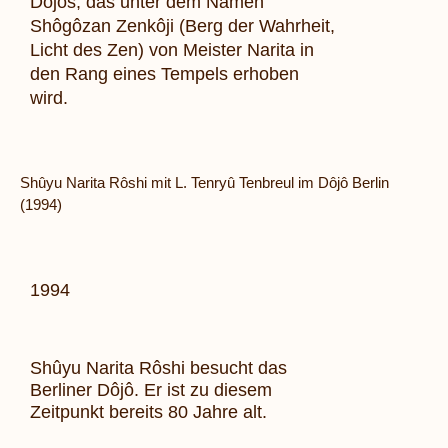
Dôjôs, das
unter dem Namen
Shôgôzan Zenkôji (Berg der Wahrheit,
Licht des Zen) von Meister Narita in
den Rang eines Tempels erhoben
wird.
Shûyu Narita Rôshi mit L. Tenryû Tenbreul im Dôjô Berlin
(1994)
1994
Shûyu Narita Rôshi
besucht das
Berliner Dôjô. Er ist zu diesem
Zeitpunkt bereits 80 Jahre alt.